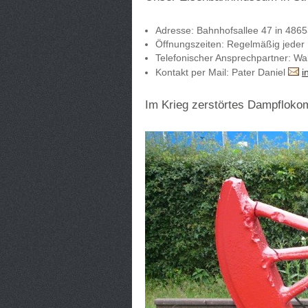
Adresse: Bahnhofsallee 47 in 4865
Öffnungszeiten: Regelmäßig jeder 
Telefonischer Ansprechpartner: Wa
Kontakt per Mail: Pater Daniel
i
Im Krieg zerstörtes Dampfloko