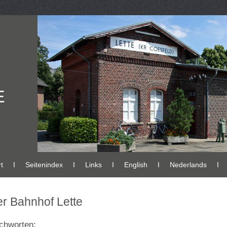
E
t
Ι
Seitenindex
Ι
Links
Ι
English
Ι
Nederlands
Ι
r Bahnhof Lette
chworten: