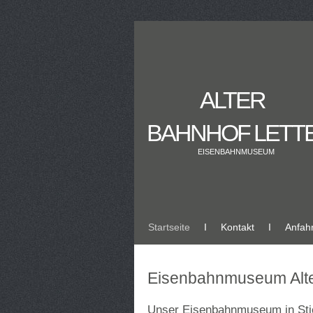
ALTER
BAHNHOF LETT
EISENBAHNMUSEUM
Startseite
Ι
Kontakt
Ι
Anfahr
Eisenbahnmuseum Alte
Unser Eisenbahnmuseum in Sti